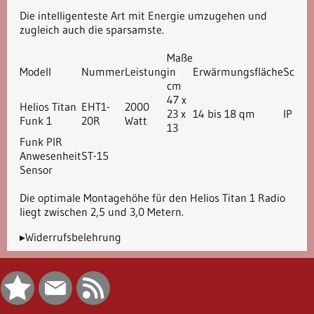
Die intelligenteste Art mit Energie umzugehen und
zugleich auch die sparsamste.
Maße
Modell
Nummer
Leistung
in
Erwärmungsfläche
Schut
cm
47 x
Helios Titan
EHT1-
2000
23 x
14 bis 18 qm
IP 20
Funk 1
20R
Watt
13
Funk PIR
Anwesenheit
ST-15
Sensor
Die optimale Montagehöhe für den Helios Titan 1 Radio
liegt zwischen 2,5 und 3,0 Metern.
▸Widerrufsbelehrung