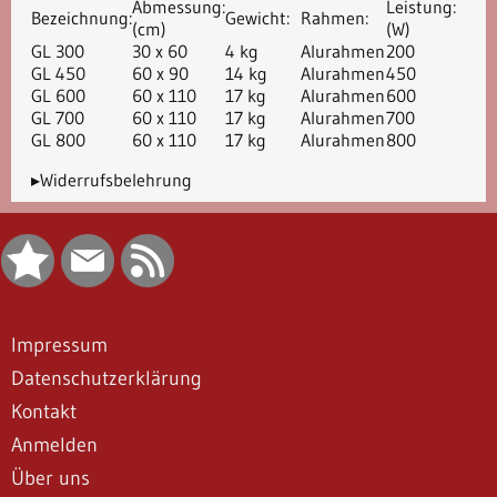
Abmessung:
Leistung:
Bezeichnung:
Gewicht:
Rahmen:
(cm)
(W)
GL 300
30 x 60
4 kg
Alurahmen
200
GL 450
60 x 90
14 kg
Alurahmen
450
GL 600
60 x 110
17 kg
Alurahmen
600
GL 700
60 x 110
17 kg
Alurahmen
700
GL 800
60 x 110
17 kg
Alurahmen
800
▸Widerrufsbelehrung
Impressum
Datenschutzerklärung
Kontakt
Anmelden
Über uns