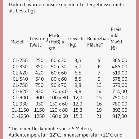
Dadurch wurden unsere eigenen Testergebnisse mehr
als bestätigt.
Preis
Maße
inkl.
Leistung
Gewicht
Beheizbare
Modell
(HxB) in
MwSt.
(Watt)
(kg)
Fläche*
cm
(€)
CL-250
250
60 x 30
3,5
4
364,00
CL-350
350
90 x 30
5,0
6
485,00
CL-420
420
60 x 60
6,5
7
519,00
CL-540
540
80 x 60
8,5
9
578,00
CL-750
750
90 x 70
9,8
13
679,00
CL-820
820
170 x 40
9,8
14
714,00
CL-900
900
100 x 80
12,0
15
750,00
CL-930
930
130 x 60
12,0
16
780,00
CL-1150
1150
120 x 80
15,3
19
893,00
CL-1250
1250
160 x 60
15,3
21
917,00
* bei einer Deckenhöhe von 2,5 Metern,
Außentemperatur -12°C, Innentemperatur +21°C und